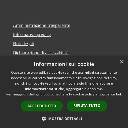
Amministrazione trasparente
Informativa privacy
Note legali
Dichiarazione di accessibilità
×
Privacy e protezione dei dati
Informazioni sui cookie
Questo sito web utilizza cookie tecnici e assimilati strettamente
necessari al corretto funzionamento e alla navigazione del sito,
nonché un cookie tecnico analitico al solo fine di elaborare
informazioni statistiche, aggregate e anonime.
RSS
Copyright © 2026 • Comune di
Per maggiori dettagli, può consultare la cookie policy al seguente
link
Accessibilità
Carini • Powered by
Privacy
Municipium
Accesso
•
RIFIUTA TUTTO
ACCETTA TUTTO
Cookie
redazione
Mappa del sito
MOSTRA DETTAGLI