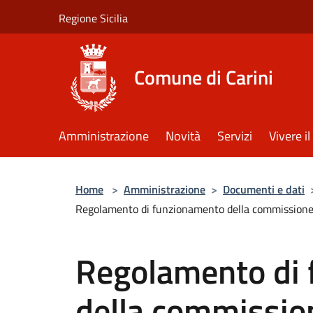
Salta al contenuto principale
Regione Sicilia
Comune di Carini
Amministrazione
Novità
Servizi
Vivere 
Home
>
Amministrazione
>
Documenti e dati
Regolamento di funzionamento della commissione c
Regolamento di
della commissio