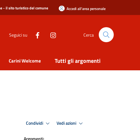
 - il sito turistico del comune
Accedi all'area personale
Seguici su
Cerca
Tutti gli argomenti
Carini Welcome
Condividi
Vedi azioni
Argomenti: