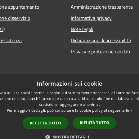
ione appuntamento
Amministrazione trasparente
one disservizio
Informativa privacy
FAQ
Note legali
 assistenza
Dichiarazione di accessibilità
Privacy e protezione dei dati
Informazioni sui cookie
web utilizza cookie tecnici e assimilati strettamente necessari al corretto fu
azione del sito, nonché un cookie tecnico analitico al solo fine di elaborare i
statistiche, aggregate e anonime.
Per maggiori dettagli, può consultare la cookie policy al seguente
link
RIFIUTA TUTTO
ACCETTA TUTTO
l sito
Copyright © 2026 • Comune
MOSTRA DETTAGLI