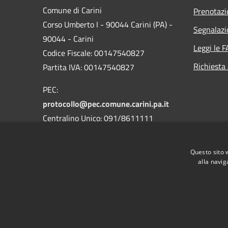
Comune di Carini
Prenotaz
Corso Umberto I - 90044 Carini (PA) -
Segnalazi
90044 - Carini
Leggi le 
Codice Fiscale: 00147540827
Richiesta
Partita IVA: 00147540827
PEC:
protocollo@pec.comune.carini.pa.it
Centralino Unico: 091/8611111
Codice Univoco Uffici
Questo sito 
Codice IPA: c_b780
alla navig
RSS
Accessibilità
Privacy
Cookie
Mappa de