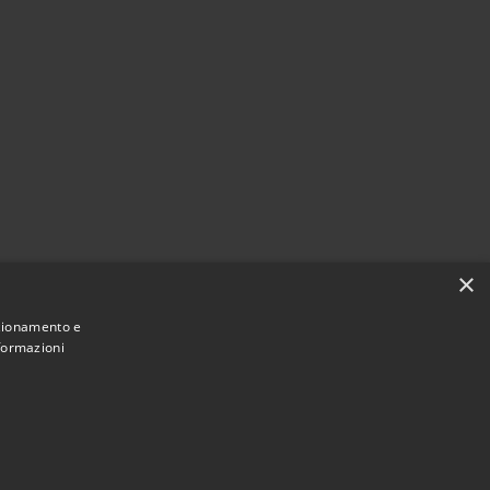
×
nzionamento e
nformazioni
Municipium
Accesso redazione
 di Carini • Powered by
•