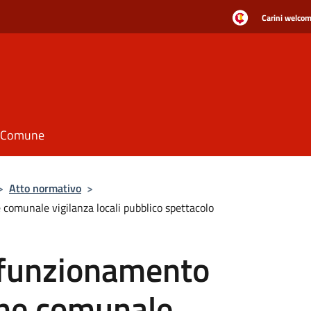
Carini welcome
il Comune
>
Atto normativo
>
omunale vigilanza locali pubblico spettacolo
 funzionamento
ne comunale