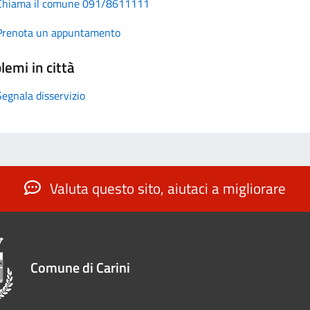
Chiama il comune 091/8611111
Prenota un appuntamento
lemi in città
Segnala disservizio
Valuta questo sito, aiutaci a migliorare
Comune di Carini