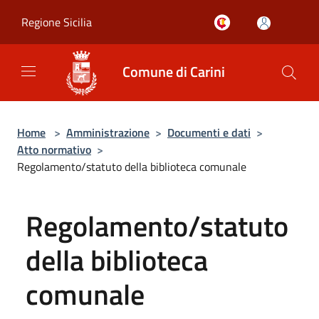
Salta al contenuto principale
Regione Sicilia
Comune di Carini
Home
>
Amministrazione
>
Documenti e dati
>
Atto normativo
>
Regolamento/statuto della biblioteca comunale
Regolamento/statuto
della biblioteca
comunale