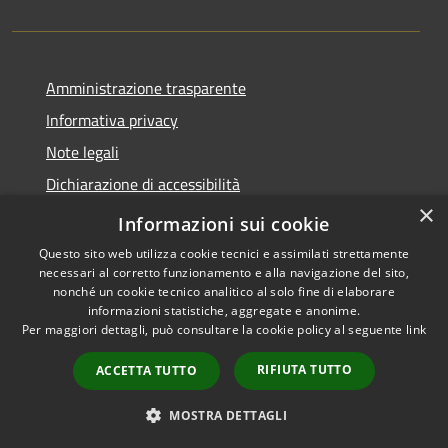
Amministrazione trasparente
Informativa privacy
Note legali
Dichiarazione di accessibilità
×
Privacy e protezione dei dati
Informazioni sui cookie
Questo sito web utilizza cookie tecnici e assimilati strettamente
necessari al corretto funzionamento e alla navigazione del sito,
nonché un cookie tecnico analitico al solo fine di elaborare
informazioni statistiche, aggregate e anonime.
RSS
Copyright © 2026 • Comune di
Per maggiori dettagli, può consultare la cookie policy al seguente
link
Accessibilità
Carini • Powered by
Privacy
Municipium
Accesso
•
RIFIUTA TUTTO
ACCETTA TUTTO
Cookie
redazione
Mappa del sito
MOSTRA DETTAGLI