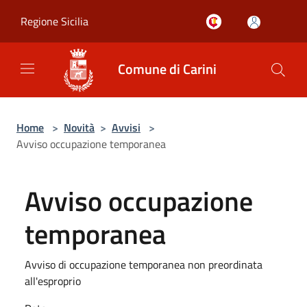
Salta al contenuto principale
Regione Sicilia
Comune di Carini
Home
>
Novità
>
Avvisi
>
Avviso occupazione temporanea
Avviso occupazione
temporanea
Avviso di occupazione temporanea non preordinata
all'esproprio