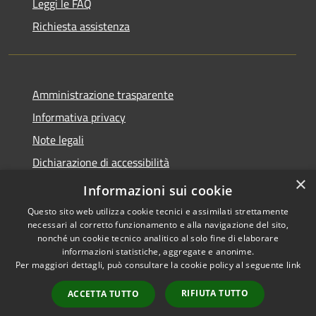
Leggi le FAQ
Richiesta assistenza
Amministrazione trasparente
Informativa privacy
Note legali
Dichiarazione di accessibilità
×
Privacy e protezione dei dati
Informazioni sui cookie
Questo sito web utilizza cookie tecnici e assimilati strettamente
necessari al corretto funzionamento e alla navigazione del sito,
nonché un cookie tecnico analitico al solo fine di elaborare
informazioni statistiche, aggregate e anonime.
RSS
Copyright © 2026 • Comune di
Per maggiori dettagli, può consultare la cookie policy al seguente
link
Accessibilità
Carini • Powered by
Privacy
Municipium
Accesso
•
RIFIUTA TUTTO
ACCETTA TUTTO
Cookie
redazione