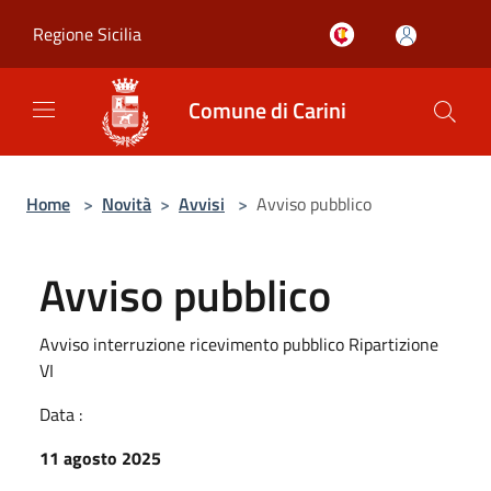
Salta al contenuto principale
Regione Sicilia
Comune di Carini
Home
>
Novità
>
Avvisi
>
Avviso pubblico
Avviso pubblico
Avviso interruzione ricevimento pubblico Ripartizione
VI
Data :
11 agosto 2025