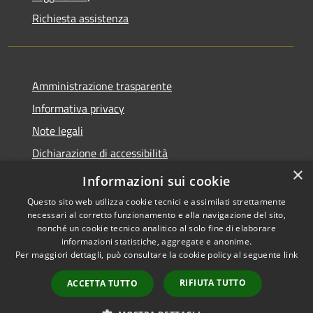
Richiesta assistenza
Amministrazione trasparente
Informativa privacy
Note legali
Dichiarazione di accessibilità
×
Privacy e protezione dei dati
Informazioni sui cookie
Questo sito web utilizza cookie tecnici e assimilati strettamente
necessari al corretto funzionamento e alla navigazione del sito,
nonché un cookie tecnico analitico al solo fine di elaborare
informazioni statistiche, aggregate e anonime.
RSS
Copyright © 2026 • Comune di
Per maggiori dettagli, può consultare la cookie policy al seguente
link
Accessibilità
Carini • Powered by
Privacy
Municipium
Accesso
•
RIFIUTA TUTTO
ACCETTA TUTTO
Cookie
redazione
Mappa del sito