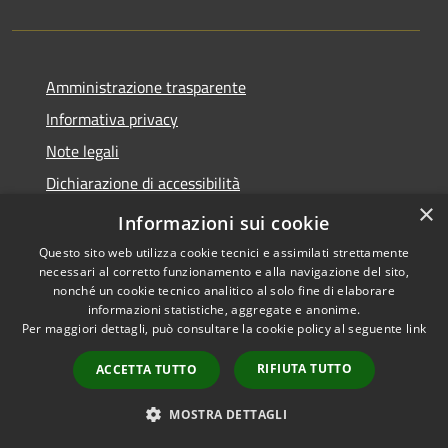
Amministrazione trasparente
Informativa privacy
Note legali
Dichiarazione di accessibilità
×
Privacy e protezione dei dati
Informazioni sui cookie
Questo sito web utilizza cookie tecnici e assimilati strettamente
necessari al corretto funzionamento e alla navigazione del sito,
nonché un cookie tecnico analitico al solo fine di elaborare
informazioni statistiche, aggregate e anonime.
RSS
Copyright © 2026 • Comune di
Per maggiori dettagli, può consultare la cookie policy al seguente
link
Accessibilità
Carini • Powered by
Privacy
Municipium
Accesso
•
RIFIUTA TUTTO
ACCETTA TUTTO
Cookie
redazione
Mappa del sito
MOSTRA DETTAGLI