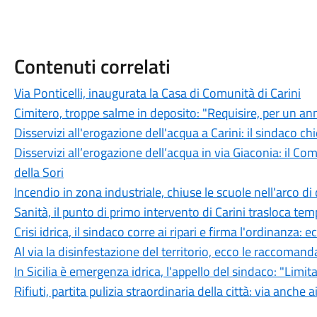
Contenuti correlati
Via Ponticelli, inaugurata la Casa di Comunità di Carini
Cimitero, troppe salme in deposito: "Requisire, per un ann
Disservizi all'erogazione dell'acqua a Carini: il sindaco ch
Disservizi all’erogazione dell’acqua in via Giaconia: il Comu
della Sori
Incendio in zona industriale, chiuse le scuole nell'arco di
Sanità, il punto di primo intervento di Carini trasloca t
Crisi idrica, il sindaco corre ai ripari e firma l'ordinanza: ec
Al via la disinfestazione del territorio, ecco le raccomanda
In Sicilia è emergenza idrica, l'appello del sindaco: "Limi
Rifiuti, partita pulizia straordinaria della città: via anche a