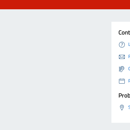
Cont
Prob