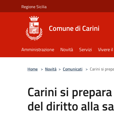
Salta al contenuto principale
Regione Sicilia
Comune di Carini
Amministrazione
Novità
Servizi
Vivere 
Home
>
Novità
>
Comunicati
>
Carini si prepa
Carini si prepara
del diritto alla 