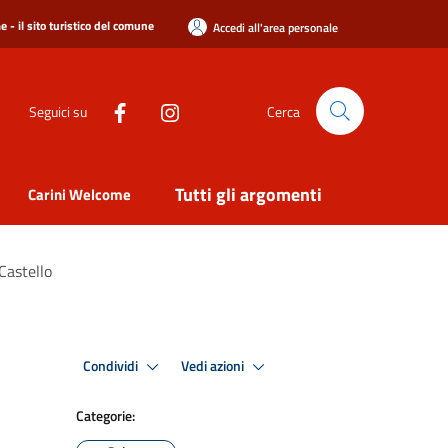
 - il sito turistico del comune
Accedi all'area personale
Seguici su
Cerca
Tutti gli argomenti
Carini Welcome
 Castello
Condividi
Vedi azioni
Categorie: