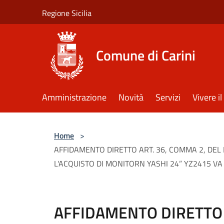
Salta al contenuto principale
Regione Sicilia
Comune di Carini
Amministrazione
Novità
Servizi
Vivere 
Home
>
AFFIDAMENTO DIRETTO ART. 36, COMMA 2, DEL D
L'ACQUISTO DI MONITORN YASHI 24” YZ2415 VA
AFFIDAMENTO DIRETTO 