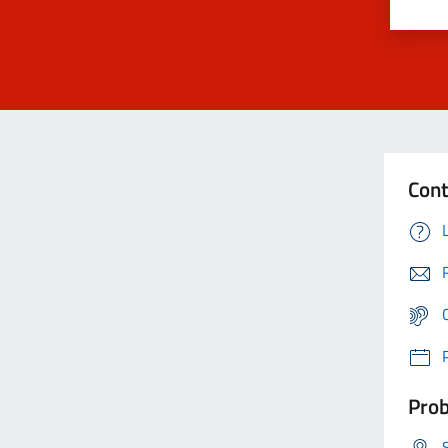
Cont
Prob