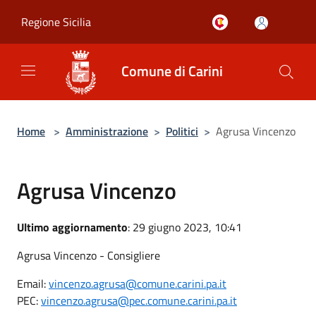
Salta al contenuto principale
Regione Sicilia
Comune di Carini
Home
>
Amministrazione
>
Politici
>
Agrusa Vincenzo
Agrusa Vincenzo
Ultimo aggiornamento
: 29 giugno 2023, 10:41
Agrusa Vincenzo - Consigliere
Email:
vincenzo.agrusa@comune.carini.pa.it
PEC:
vincenzo.agrusa@pec.comune.carini.pa.it