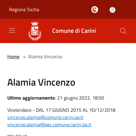
Salta al contenuto principale
Regione Sicilia
Comune di Carini
Home
>
Alamia Vincenzo
Alamia Vincenzo
Ultimo aggiornamento
: 21 giugno 2022, 18:50
Vicesindaco - DAL 17 GIUGNO 2015 AL 10/12/2018
vincenzo.alamia@comune.carini.pa.it
vincenzo.alamia@pec.comune.carini.pa.it