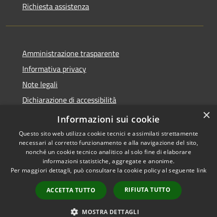
Richiesta assistenza
Amministrazione trasparente
Informativa privacy
Note legali
Dichiarazione di accessibilità
×
Privacy e protezione dei dati
Informazioni sui cookie
Questo sito web utilizza cookie tecnici e assimilati strettamente
necessari al corretto funzionamento e alla navigazione del sito,
nonché un cookie tecnico analitico al solo fine di elaborare
informazioni statistiche, aggregate e anonime.
RSS
Copyright © 2026 • Comune di
Per maggiori dettagli, può consultare la cookie policy al seguente
link
Accessibilità
Carini • Powered by
Privacy
Municipium
Accesso
•
RIFIUTA TUTTO
ACCETTA TUTTO
Cookie
redazione
Mappa del sito
MOSTRA DETTAGLI