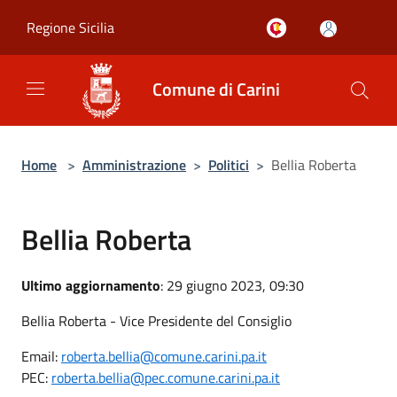
Salta al contenuto principale
Regione Sicilia
Comune di Carini
Home
>
Amministrazione
>
Politici
>
Bellia Roberta
Bellia Roberta
Ultimo aggiornamento
: 29 giugno 2023, 09:30
Bellia Roberta - Vice Presidente del Consiglio
Email:
roberta.bellia@comune.carini.pa.it
PEC:
roberta.bellia@pec.comune.carini.pa.it