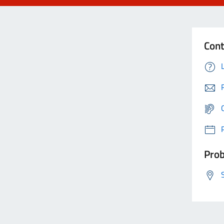
Cont
Prob