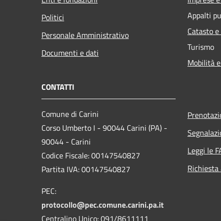
Appalti pu
Politici
Catasto e
Personale Amministrativo
Turismo
Documenti e dati
Mobilità e
CONTATTI
Comune di Carini
Prenotaz
Corso Umberto I - 90044 Carini (PA) -
Segnalazi
90044 - Carini
Leggi le 
Codice Fiscale: 00147540827
Richiesta
Partita IVA: 00147540827
PEC:
protocollo@pec.comune.carini.pa.it
Centralino Unico: 091/8611111