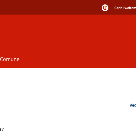
Carini welcome
il Comune
Ved
07