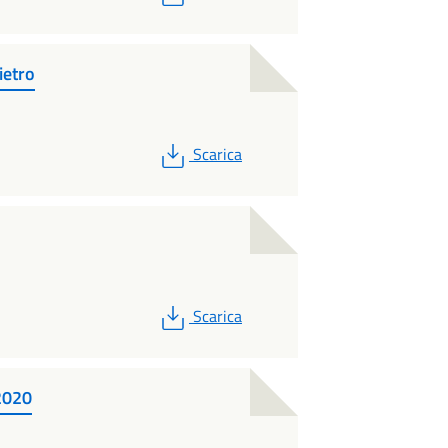
ietro
PDF
Scarica
PDF
Scarica
2020