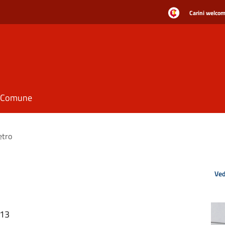
Carini welcome
il Comune
etro
Ved
:13