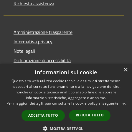
Richiesta assistenza
Amministrazione trasparente
Informativa privacy
Note legali
Dichiarazione di accessibilità
×
Privacy e protezione dei dati
Informazioni sui cookie
Questo sito web utilizza cookie tecnici e assimilati strettamente
necessari al corretto funzionamento e alla navigazione del sito,
nonché un cookie tecnico analitico al solo fine di elaborare
informazioni statistiche, aggregate e anonime.
RSS
Copyright © 2026 • Comune di
Per maggiori dettagli, può consultare la cookie policy al seguente
link
Accessibilità
Carini • Powered by
Privacy
Municipium
Accesso
•
RIFIUTA TUTTO
ACCETTA TUTTO
Cookie
redazione
Mappa del sito
MOSTRA DETTAGLI