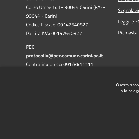
Corso Umberto I - 90044 Carini (PA) -
Segnalazi
90044 - Carini
Leggi le 
Codice Fiscale: 00147540827
Richiesta
Partita IVA: 00147540827
PEC:
protocollo@pec.comune.carini.pa.it
Centralino Unico: 091/8611111
Codice Univoco Uffici
Questo sito 
Codice IPA: c_b780
alla navig
RSS
Accessibilità
Privacy
Cookie
Mappa de