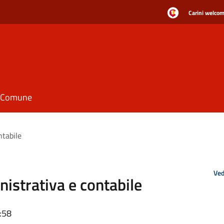
Carini welcome
il Comune
ntabile
Ved
istrativa e contabile
:58