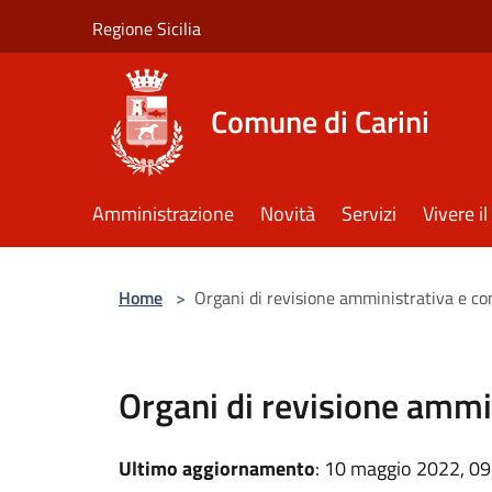
Salta al contenuto principale
Regione Sicilia
Comune di Carini
Amministrazione
Novità
Servizi
Vivere 
Home
>
Organi di revisione amministrativa e co
Organi di revisione ammin
Ultimo aggiornamento
: 10 maggio 2022, 09