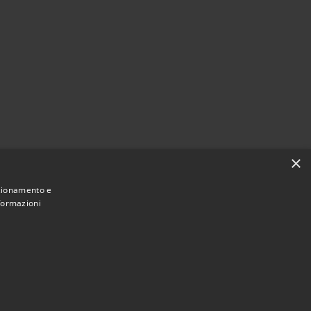
×
nzionamento e
nformazioni
Municipium
Accesso redazione
 di Carini • Powered by
•