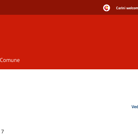
Carini welcome
il Comune
Ved
17