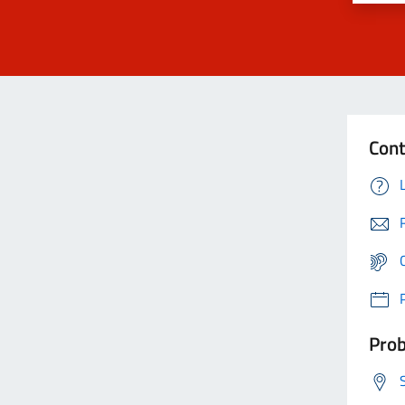
Cont
Prob