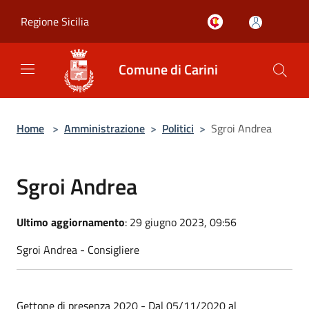
Salta al contenuto principale
Regione Sicilia
Comune di Carini
Home
>
Amministrazione
>
Politici
>
Sgroi Andrea
Sgroi Andrea
Ultimo aggiornamento
: 29 giugno 2023, 09:56
Sgroi Andrea - Consigliere
Gettone di presenza 2020 - Dal 05/11/2020 al