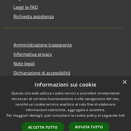
Leggi le FAQ
Richiesta assistenza
Amministrazione trasparente
Informativa privacy
Note legali
Dichiarazione di accessibilità
×
Privacy e protezione dei dati
Informazioni sui cookie
Questo sito web utilizza cookie tecnici e assimilati strettamente
necessari al corretto funzionamento e alla navigazione del sito,
nonché un cookie tecnico analitico al solo fine di elaborare
informazioni statistiche, aggregate e anonime.
RSS
Copyright © 2026 • Comune di
Per maggiori dettagli, può consultare la cookie policy al seguente
link
Accessibilità
Carini • Powered by
Privacy
Municipium
Accesso
•
RIFIUTA TUTTO
ACCETTA TUTTO