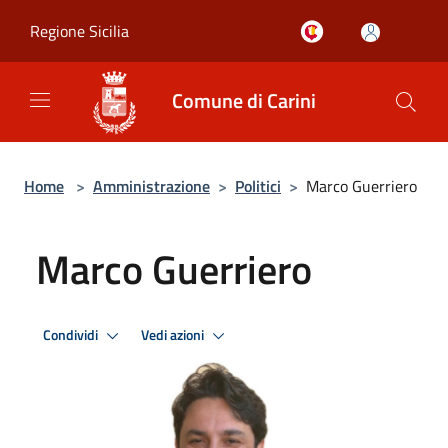
Salta al contenuto principale
Regione Sicilia
Comune di Carini
Home
>
Amministrazione
>
Politici
>
Marco Guerriero
Marco Guerriero
Condividi
Vedi azioni