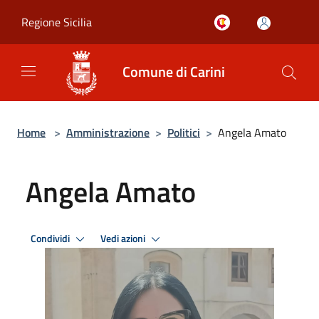
Salta al contenuto principale
Regione Sicilia
Comune di Carini
Home
>
Amministrazione
>
Politici
>
Angela Amato
Angela Amato
Condividi
Vedi azioni