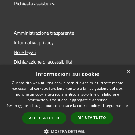
Richiesta assistenza
Amministrazione trasparente
Informativa privacy
Note legali
Dichiarazione di accessibilità
×
Privacy e protezione dei dati
Informazioni sui cookie
Questo sito web utilizza cookie tecnici e assimilati strettamente
necessari al corretto funzionamento e alla navigazione del sito,
nonché un cookie tecnico analitico al solo fine di elaborare
informazioni statistiche, aggregate e anonime.
RSS
Copyright © 2026 • Comune di
Per maggiori dettagli, può consultare la cookie policy al seguente
link
Accessibilità
Carini • Powered by
Privacy
Municipium
Accesso
•
RIFIUTA TUTTO
ACCETTA TUTTO
Cookie
redazione
Mappa del sito
MOSTRA DETTAGLI