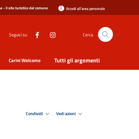
 - il sito turistico del comune
Accedi all'area personale
Seguici su
Cerca
Tutti gli argomenti
Carini Welcome
Condividi
Vedi azioni