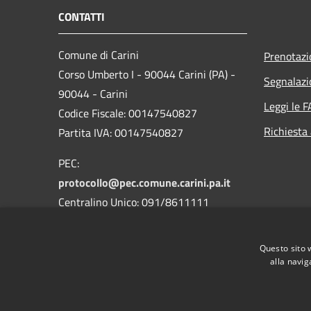
CONTATTI
Comune di Carini
Prenotaz
Corso Umberto I - 90044 Carini (PA) -
Segnalazi
90044 - Carini
Leggi le 
Codice Fiscale: 00147540827
Richiesta
Partita IVA: 00147540827
PEC:
protocollo@pec.comune.carini.pa.it
Centralino Unico: 091/8611111
Codice Univoco Uffici
Questo sito 
Codice IPA: c_b780
alla navig