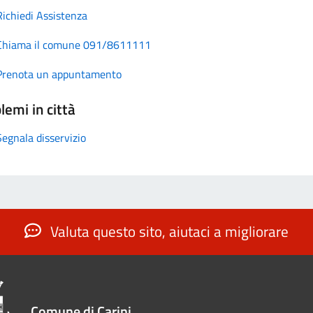
Richiedi Assistenza
Chiama il comune 091/8611111
Prenota un appuntamento
lemi in città
Segnala disservizio
Valuta questo sito, aiutaci a migliorare
Comune di Carini