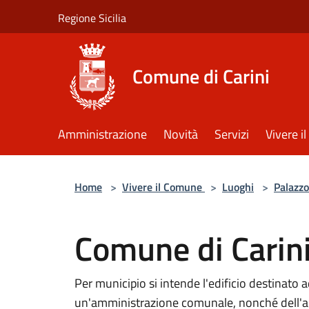
Salta al contenuto principale
Regione Sicilia
Comune di Carini
Amministrazione
Novità
Servizi
Vivere 
Home
>
Vivere il Comune
>
Luoghi
>
Palazzo
Comune di Carin
Per municipio si intende l'edificio destinato ad
un'amministrazione comunale, nonché dell'aul