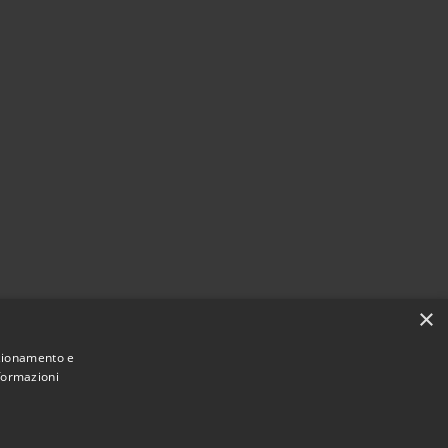
×
nzionamento e
nformazioni