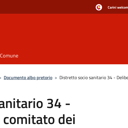
Carini welcome
il Comune
>
Documento albo pretorio
>
Distretto socio sanitario 34 - Deli
anitario 34 -
l comitato dei