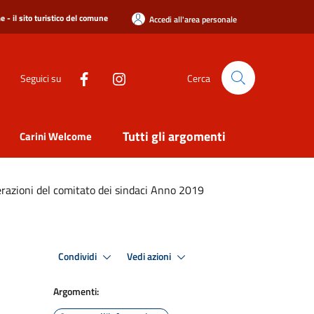
 - il sito turistico del comune
Accedi all'area personale
Seguici su
Cerca
Tutti gli argomenti
Carini Welcome
berazioni del comitato dei sindaci Anno 2019
Condividi
Vedi azioni
Argomenti: