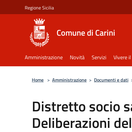
Salta al contenuto principale
Regione Sicilia
Comune di Carini
Amministrazione
Novità
Servizi
Vivere 
Home
>
Amministrazione
>
Documenti e dati
Distretto socio s
Deliberazioni de