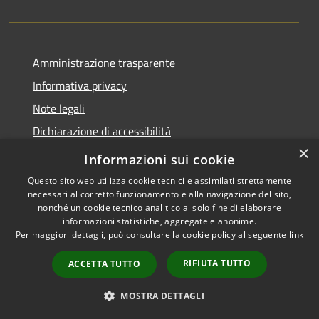
Amministrazione trasparente
Informativa privacy
Note legali
Dichiarazione di accessibilità
×
Privacy e protezione dei dati
Informazioni sui cookie
Questo sito web utilizza cookie tecnici e assimilati strettamente
necessari al corretto funzionamento e alla navigazione del sito,
nonché un cookie tecnico analitico al solo fine di elaborare
informazioni statistiche, aggregate e anonime.
RSS
Copyright © 2026 • Comune di
Per maggiori dettagli, può consultare la cookie policy al seguente
link
Accessibilità
Carini • Powered by
Privacy
Municipium
Accesso
•
RIFIUTA TUTTO
ACCETTA TUTTO
Cookie
redazione
Mappa del sito
MOSTRA DETTAGLI