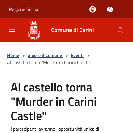
Salta al contenuto principale
Regione Sicilia
Comune di Carini
Home
>
Vivere il Comune
>
Eventi
>
Al castello torna "Murder in Carini Castle"
Al castello torna
"Murder in Carini
Castle"
I partecipanti avranno l'opportunità unica di