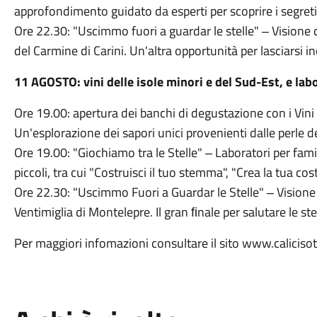
approfondimento guidato da esperti per scoprire i segreti e
Ore 22.30: "Uscimmo fuori a guardar le stelle" ‒ Visione de
del Carmine di Carini. Un'altra opportunità per lasciarsi
11 AGOSTO: vini delle isole minori e del Sud-Est, e lab
Ore 19.00: apertura dei banchi di degustazione con i Vini 
Un'esplorazione dei sapori unici provenienti dalle perle del
Ore 19.00: "Giochiamo tra le Stelle" ‒ Laboratori per famigl
piccoli, tra cui "Costruisci il tuo stemma", "Crea la tua c
Ore 22.30: "Uscimmo Fuori a Guardar le Stelle" ‒ Visione de
Ventimiglia di Montelepre. Il gran ﬁnale per salutare le st
Per maggiori infomazioni consultare il sito www.calicisot