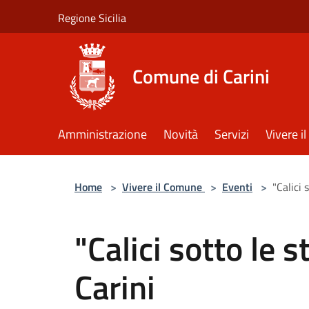
Salta al contenuto principale
Regione Sicilia
Comune di Carini
Amministrazione
Novità
Servizi
Vivere 
Home
>
Vivere il Comune
>
Eventi
>
"Calici 
"Calici sotto le st
Carini