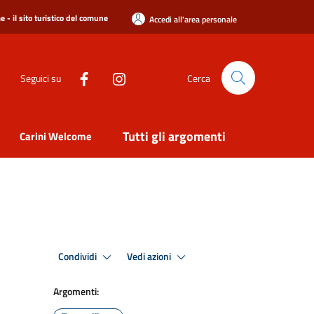
 - il sito turistico del comune
Accedi all'area personale
Seguici su
Cerca
Tutti gli argomenti
Carini Welcome
Condividi
Vedi azioni
Argomenti: