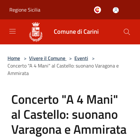
Salta al contenuto principale
Regione Sicilia
Comune di Carini
Home
>
Vivere il Comune
>
Eventi
>
Concerto "A 4 Mani" al Castello: suonano Varagona e
Ammirata
Concerto "A 4 Mani"
al Castello: suonano
Varagona e Ammirata