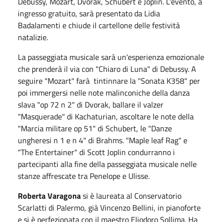
Debussy, Mozart, Dvorak, Schubert e Joplin. L'evento, a
ingresso gratuito, sarà presentato da Lidia
Badalamenti e chiude il cartellone delle festività
natalizie.
La passeggiata musicale sarà un'esperienza emozionale
che prenderà il via con "Chiaro di Luna" di Debussy. A
seguire "Mozart" farà tintinnare la "Sonata K358" per
poi immergersi nelle note malinconiche della danza
slava "op 72 n 2" di Dvorak, ballare il valzer
"Masquerade" di Kachaturian, ascoltare le note della
"Marcia militare op 51" di Schubert, le "Danze
ungheresi n 1 e n 4" di Brahms. "Maple leaf Rag" e
"The Entertainer" di Scott Joplin condurranno i
partecipanti alla fine della passeggiata musicale nelle
stanze affrescate tra Penelope e Ulisse.
Roberta Varagona
si è laureata al Conservatorio
Scarlatti di Palermo, già Vincenzo Bellini, in pianoforte
e si è perfezionata con il maestro Eliodoro Sollima. Ha