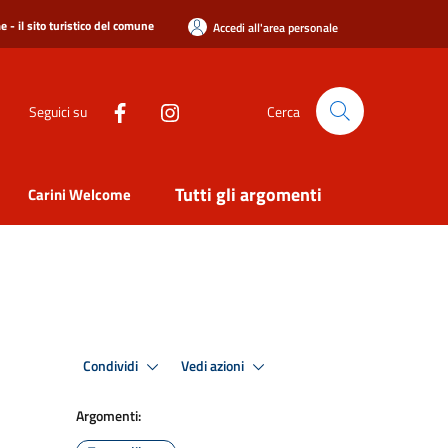
 - il sito turistico del comune
Accedi all'area personale
Seguici su
Cerca
Tutti gli argomenti
Carini Welcome
Condividi
Vedi azioni
Argomenti: