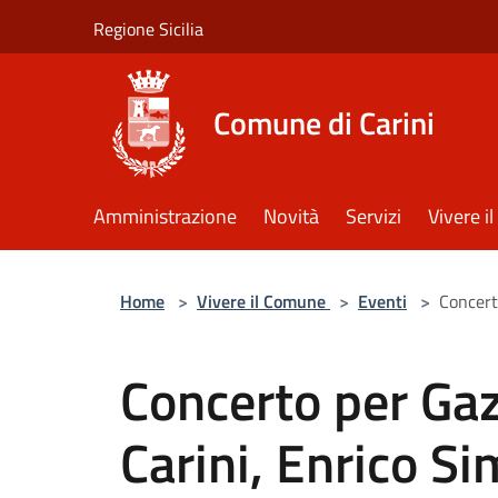
Salta al contenuto principale
Regione Sicilia
Comune di Carini
Amministrazione
Novità
Servizi
Vivere 
Home
>
Vivere il Comune
>
Eventi
>
Concert
Concerto per Gaza
Carini, Enrico S