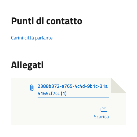
Punti di contatto
Carini città parlante
Allegati
2388b372-a765-4c4d-9b1c-31a
5165cf7cc (1)
PDF
Scarica