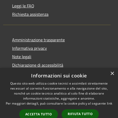
Leggi le FAQ
Richiesta assistenza
Amministrazione trasparente
Informativa privacy
Note legali
Dichiarazione di accessibilità
×
Privacy e protezione dei dati
Informazioni sui cookie
Questo sito web utilizza cookie tecnici e assimilati strettamente
necessari al corretto funzionamento e alla navigazione del sito,
nonché un cookie tecnico analitico al solo fine di elaborare
informazioni statistiche, aggregate e anonime.
RSS
Copyright © 2026 • Comune di
Per maggiori dettagli, può consultare la cookie policy al seguente
link
Accessibilità
Carini • Powered by
Privacy
Municipium
Accesso
•
RIFIUTA TUTTO
ACCETTA TUTTO