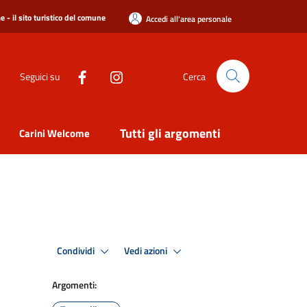
 - il sito turistico del comune
Accedi all'area personale
Seguici su
Cerca
Tutti gli argomenti
Carini Welcome
Condividi
Vedi azioni
Argomenti: