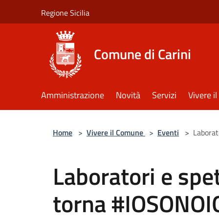
Salta al contenuto principale
Regione Sicilia
Comune di Carini
Amministrazione
Novità
Servizi
Vivere 
Home
>
Vivere il Comune
>
Eventi
>
Laborat
Laboratori e spet
torna #IOSONOIO