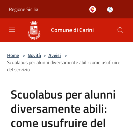
Salta al contenuto principale
Regione Sicilia
Comune di Carini
Home
>
Novità
>
Avvisi
>
Scuolabus per alunni diversamente abili: come usufruire
del servizio
Scuolabus per alunni
diversamente abili:
come usufruire del