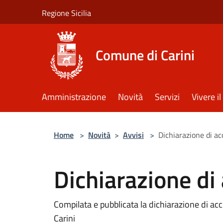
Salta al contenuto principale
Regione Sicilia
Comune di Carini
Amministrazione
Novità
Servizi
Vivere 
Home
>
Novità
>
Avvisi
>
Dichiarazione di acc
Dichiarazione di 
Compilata e pubblicata la dichiarazione di acc
Carini