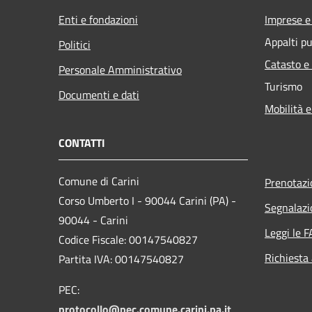
Enti e fondazioni
Imprese 
Appalti pu
Politici
Catasto e
Personale Amministrativo
Turismo
Documenti e dati
Mobilità e
CONTATTI
Comune di Carini
Prenotaz
Corso Umberto I - 90044 Carini (PA) -
Segnalazi
90044 - Carini
Leggi le 
Codice Fiscale: 00147540827
Richiesta
Partita IVA: 00147540827
PEC:
protocollo@pec.comune.carini.pa.it