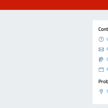
Cont
Prob