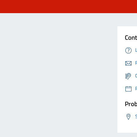
Cont
Prob