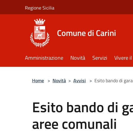
Salta al contenuto principale
Regione Sicilia
Comune di Carini
Amministrazione
Novità
Servizi
Vivere 
Home
>
Novità
>
Avvisi
>
Esito bando di gar
Esito bando di g
aree comunali