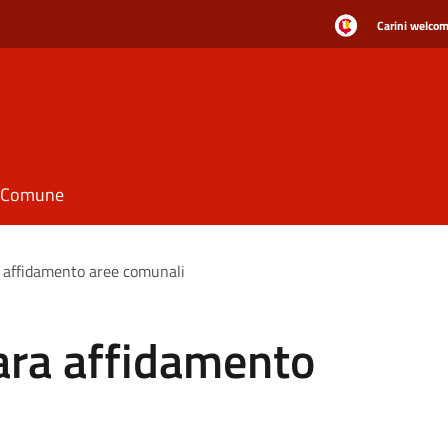
Carini welcome
il Comune
a affidamento aree comunali
ara affidamento