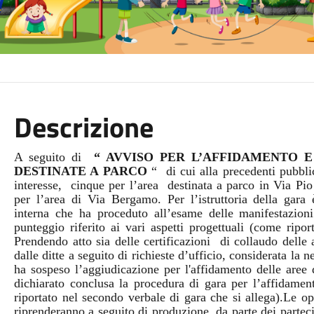
Descrizione
A seguito di
“ AVVISO PER L’AFFIDAMENTO 
DESTINATE A PARCO
“
di cui alla precedenti pubbl
interesse, cinque per l’area
destinata a parco in Via Pi
per l’area di Via Bergamo.
Per l’istruttoria della gar
interna che ha proceduto all’esame delle manifestazioni
punteggio riferito ai vari aspetti progettuali (come ripo
Prendendo atto sia delle certificazioni
di collaudo delle 
dalle ditte a seguito di richieste d’ufficio, considerata la 
ha sospeso l’aggiudicazione per l'affidamento delle are
dichiarato conclusa la procedura di gara per l’affidame
riportato nel secondo verbale di gara che si allega).
Le op
riprenderanno a seguito di produzione, da parte dei partec