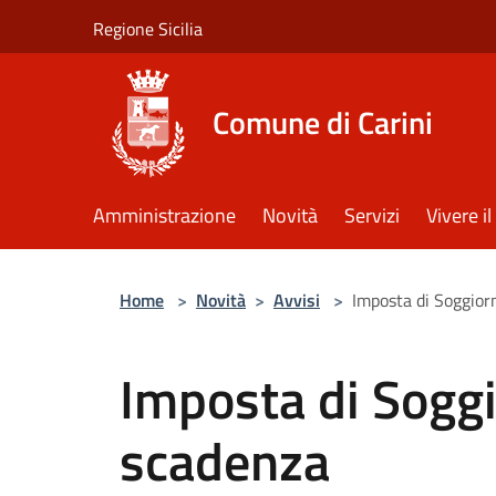
Salta al contenuto principale
Regione Sicilia
Comune di Carini
Amministrazione
Novità
Servizi
Vivere 
Home
>
Novità
>
Avvisi
>
Imposta di Soggior
Imposta di Soggi
scadenza