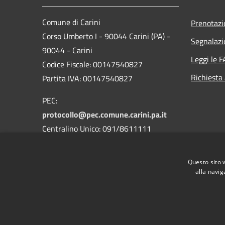
Comune di Carini
Prenotaz
Corso Umberto I - 90044 Carini (PA) -
Segnalazi
90044 - Carini
Leggi le 
Codice Fiscale: 00147540827
Richiesta
Partita IVA: 00147540827
PEC:
protocollo@pec.comune.carini.pa.it
Centralino Unico: 091/8611111
Codice Univoco Uffici
Questo sito 
Codice IPA: c_b780
alla navig