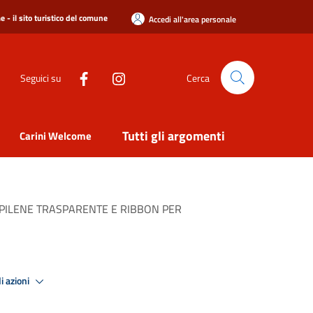
 - il sito turistico del comune
Accedi all'area personale
Seguici su
Cerca
Tutti gli argomenti
Carini Welcome
OPILENE TRASPARENTE E RIBBON PER
i azioni