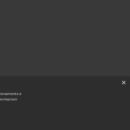
×
nzionamento e
nformazioni