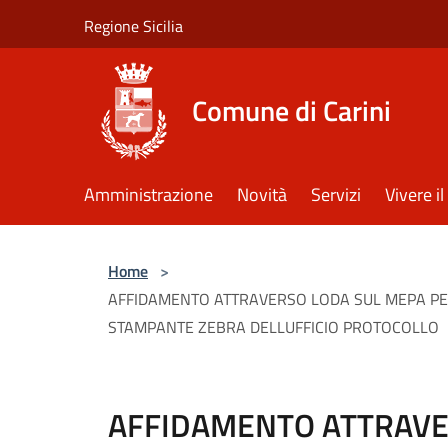
Salta al contenuto principale
Regione Sicilia
Comune di Carini
Amministrazione
Novità
Servizi
Vivere 
Home
>
AFFIDAMENTO ATTRAVERSO LODA SUL MEPA PER 
STAMPANTE ZEBRA DELLUFFICIO PROTOCOLLO
AFFIDAMENTO ATTRAVE