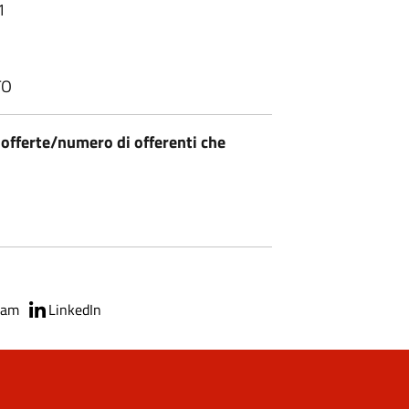
1
TO
 offerte/numero di offerenti che
ram
LinkedIn