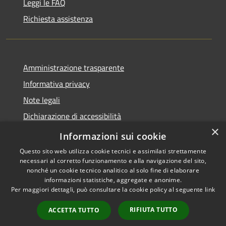
Leggi le FAQ
Richiesta assistenza
Amministrazione trasparente
Informativa privacy
Note legali
Dichiarazione di accessibilità
×
Privacy e protezione dei dati
Informazioni sui cookie
Questo sito web utilizza cookie tecnici e assimilati strettamente
necessari al corretto funzionamento e alla navigazione del sito,
nonché un cookie tecnico analitico al solo fine di elaborare
informazioni statistiche, aggregate e anonime.
RSS
Copyright © 2026 • Comune di
Per maggiori dettagli, può consultare la cookie policy al seguente
link
Accessibilità
Carini • Powered by
Privacy
Municipium
Accesso
•
RIFIUTA TUTTO
ACCETTA TUTTO
Cookie
redazione