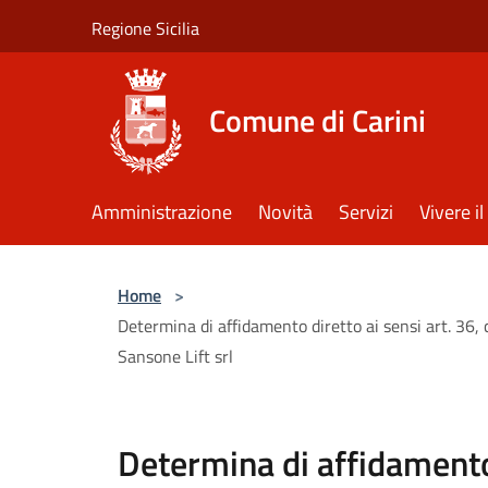
Salta al contenuto principale
Regione Sicilia
Comune di Carini
Amministrazione
Novità
Servizi
Vivere 
Home
>
Determina di affidamento diretto ai sensi art. 36, 
Sansone Lift srl
Determina di affidamento 