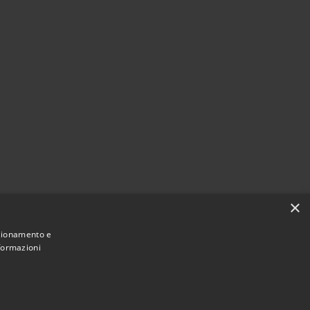
×
nzionamento e
nformazioni