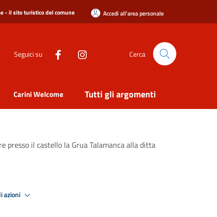
 - il sito turistico del comune
Accedi all'area personale
Seguici su
Cerca
Tutti gli argomenti
Carini Welcome
e presso il castello la Grua Talamanca alla ditta
i azioni