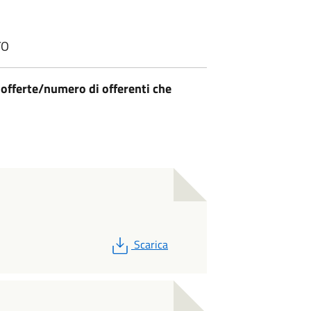
TO
 offerte/numero di offerenti che
PDF
Scarica