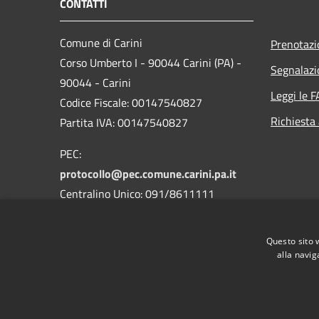
CONTATTI
Comune di Carini
Prenotaz
Corso Umberto I - 90044 Carini (PA) -
Segnalazi
90044 - Carini
Leggi le 
Codice Fiscale: 00147540827
Richiesta
Partita IVA: 00147540827
PEC:
protocollo@pec.comune.carini.pa.it
Centralino Unico: 091/8611111
Codice Univoco Uffici
Questo sito 
Codice IPA: c_b780
alla navig