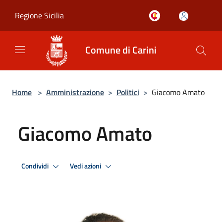
Salta al contenuto principale
Regione Sicilia
Comune di Carini
Home
>
Amministrazione
>
Politici
>
Giacomo Amato
Giacomo Amato
Condividi
Vedi azioni