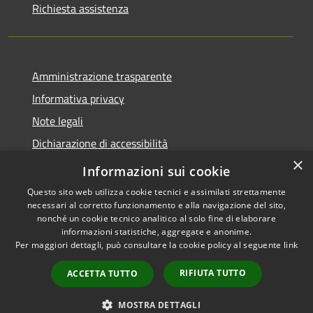
Richiesta assistenza
Amministrazione trasparente
Informativa privacy
Note legali
Dichiarazione di accessibilità
×
Privacy e protezione dei dati
Informazioni sui cookie
Questo sito web utilizza cookie tecnici e assimilati strettamente
necessari al corretto funzionamento e alla navigazione del sito,
nonché un cookie tecnico analitico al solo fine di elaborare
informazioni statistiche, aggregate e anonime.
RSS
Copyright © 2026 • Comune di
Per maggiori dettagli, può consultare la cookie policy al seguente
link
Accessibilità
Carini • Powered by
Privacy
Municipium
Accesso
•
RIFIUTA TUTTO
ACCETTA TUTTO
Cookie
redazione
Mappa del sito
MOSTRA DETTAGLI