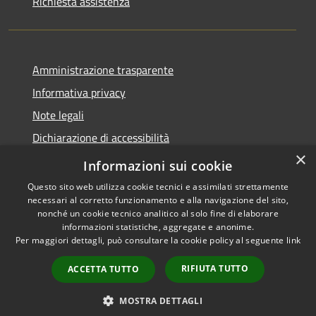
Richiesta assistenza
Amministrazione trasparente
Informativa privacy
Note legali
Dichiarazione di accessibilità
×
Privacy e protezione dei dati
Informazioni sui cookie
Questo sito web utilizza cookie tecnici e assimilati strettamente
necessari al corretto funzionamento e alla navigazione del sito,
nonché un cookie tecnico analitico al solo fine di elaborare
informazioni statistiche, aggregate e anonime.
RSS
Copyright © 2026 • Comune di
Per maggiori dettagli, può consultare la cookie policy al seguente
link
Accessibilità
Carini • Powered by
Privacy
Municipium
Accesso
•
RIFIUTA TUTTO
ACCETTA TUTTO
Cookie
redazione
Mappa del sito
MOSTRA DETTAGLI