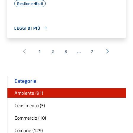
Gestione rifiuti
LEGGI DI PIÙ
1
2
3
...
7
Pagina precedente
Successiva 
Categorie
Ambiente (91)
Censimento (3)
Commercio (10)
Comune (129)