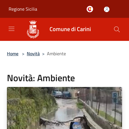
Salta al contenuto principale
Regione Sicilia
Comune di Carini
Home
>
Novità
>
Ambiente
Novità: Ambiente