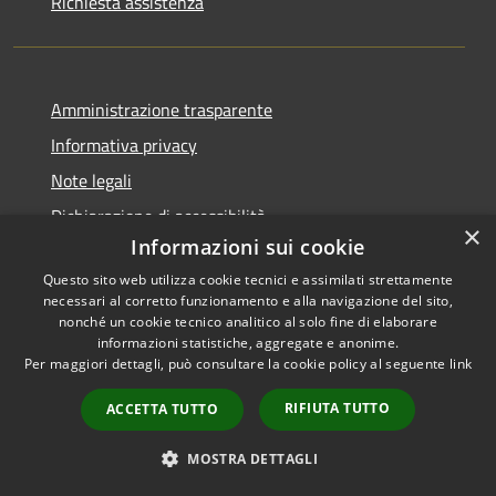
Richiesta assistenza
Amministrazione trasparente
Informativa privacy
Note legali
Dichiarazione di accessibilità
×
Informazioni sui cookie
Privacy e protezione dei dati
Questo sito web utilizza cookie tecnici e assimilati strettamente
necessari al corretto funzionamento e alla navigazione del sito,
nonché un cookie tecnico analitico al solo fine di elaborare
informazioni statistiche, aggregate e anonime.
RSS
Copyright © 2026 • Comune di
Per maggiori dettagli, può consultare la cookie policy al seguente
link
Accessibilità
Carini • Powered by
RIFIUTA TUTTO
ACCETTA TUTTO
Privacy
Municipium
Accesso
•
Cookie
redazione
MOSTRA DETTAGLI
Mappa del sito