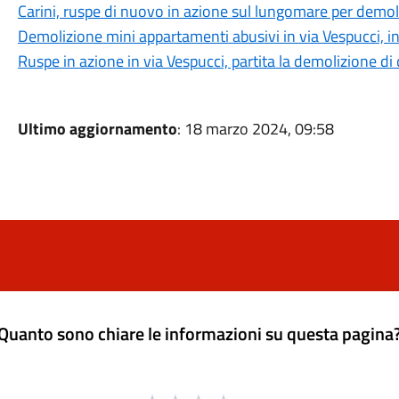
Carini, ruspe di nuovo in azione sul lungomare per demoli
Demolizione mini appartamenti abusivi in via Vespucci, 
Ruspe in azione in via Vespucci, partita la demolizione d
Ultimo aggiornamento
: 18 marzo 2024, 09:58
Quanto sono chiare le informazioni su questa pagina