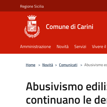
Salta al contenuto principale
Regione Sicilia
Comune di Carini
Amministrazione
Novità
Servizi
Vivere 
Home
>
Novità
>
Comunicati
>
Abusivismo edi
Abusivismo ediliz
continuano le de