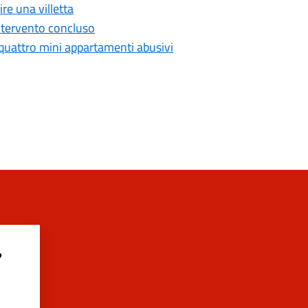
re una villetta
intervento concluso
i quattro mini appartamenti abusivi
?