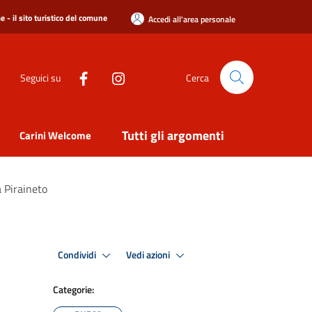
 - il sito turistico del comune
Accedi all'area personale
Seguici su
Cerca
Tutti gli argomenti
Carini Welcome
a Piraineto
Condividi
Vedi azioni
Categorie: