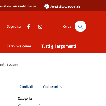
 - il sito turistico del comune
Accedi all'area personale
Seguici su
Cerca
Tutti gli argomenti
Carini Welcome
enti abusivi
Condividi
Vedi azioni
Categorie: