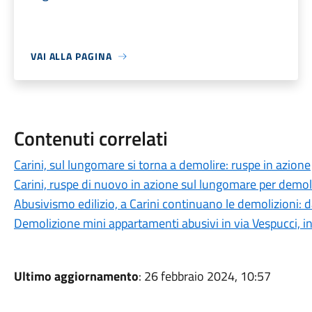
VAI ALLA PAGINA
Contenuti correlati
Carini, sul lungomare si torna a demolire: ruspe in azione
Carini, ruspe di nuovo in azione sul lungomare per demoli
Abusivismo edilizio, a Carini continuano le demolizioni: 
Demolizione mini appartamenti abusivi in via Vespucci, 
Ultimo aggiornamento
: 26 febbraio 2024, 10:57