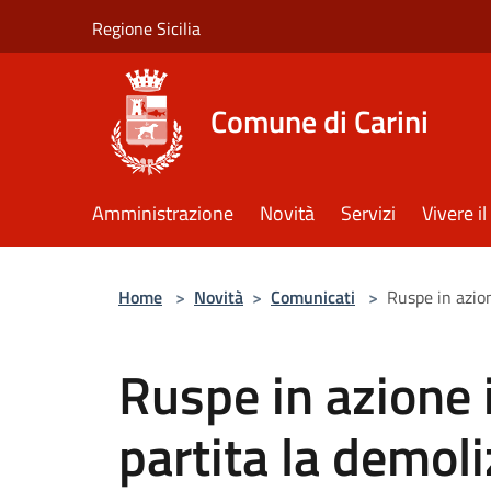
Salta al contenuto principale
Regione Sicilia
Comune di Carini
Amministrazione
Novità
Servizi
Vivere 
Home
>
Novità
>
Comunicati
>
Ruspe in azion
Ruspe in azione 
partita la demoli