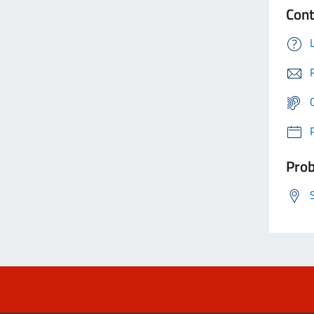
Cont
Prob