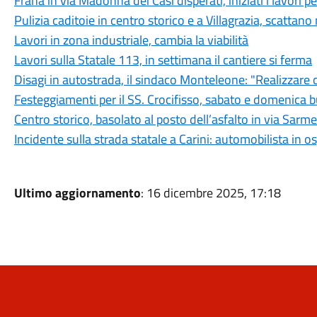
Frana in via Madonna dei Casi disperati, iniziati i lavori per
Pulizia caditoie in centro storico e a Villagrazia, scattano 
Lavori in zona industriale, cambia la viabilità
Lavori sulla Statale 113, in settimana il cantiere si ferma
Disagi in autostrada, il sindaco Monteleone: "Realizzar
Festeggiamenti per il SS. Crocifisso, sabato e domenica b
Centro storico, basolato al posto dell’asfalto in via Sarme
Incidente sulla strada statale a Carini: automobilista in o
Ultimo aggiornamento
: 16 dicembre 2025, 17:18