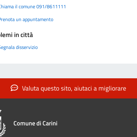
Chiama il comune 091/8611111
Prenota un appuntamento
lemi in città
Segnala disservizio
Valuta questo sito, aiutaci a migliorare
Comune di Carini