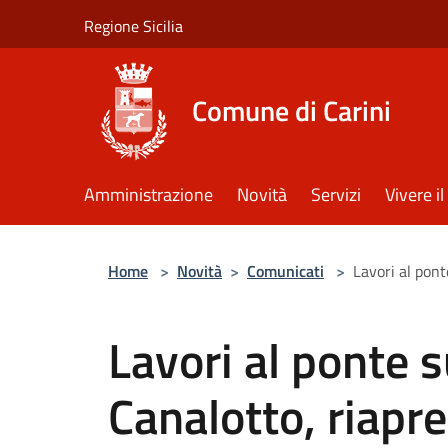
Salta al contenuto principale
Regione Sicilia
Comune di Carini
Amministrazione
Novità
Servizi
Vivere 
Home
>
Novità
>
Comunicati
>
Lavori al pont
Lavori al ponte s
Canalotto, riapr