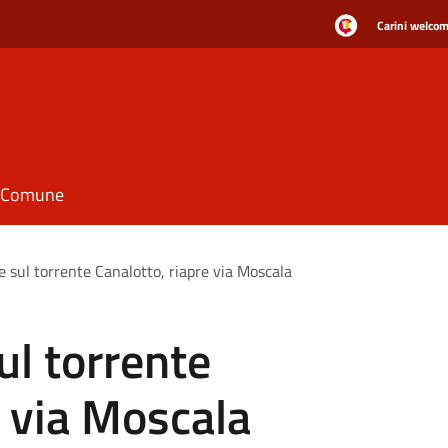
Carini welcome
il Comune
e sul torrente Canalotto, riapre via Moscala
ul torrente
e via Moscala