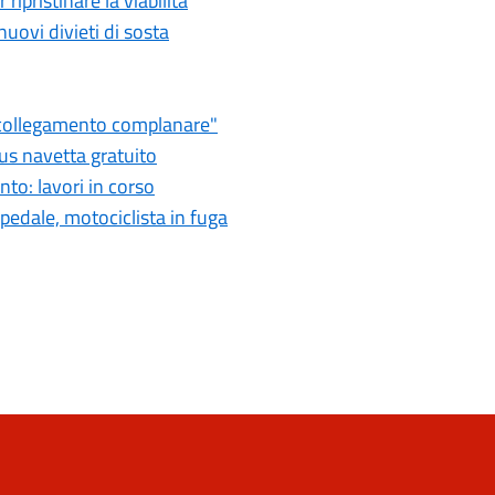
 ripristinare la viabilità
nuovi divieti di sosta
e collegamento complanare"
us navetta gratuito
nto: lavori in corso
spedale, motociclista in fuga