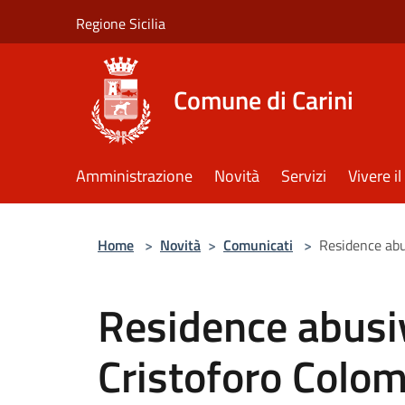
Salta al contenuto principale
Regione Sicilia
Comune di Carini
Amministrazione
Novità
Servizi
Vivere 
Home
>
Novità
>
Comunicati
>
Residence abu
Residence abusi
Cristoforo Colo