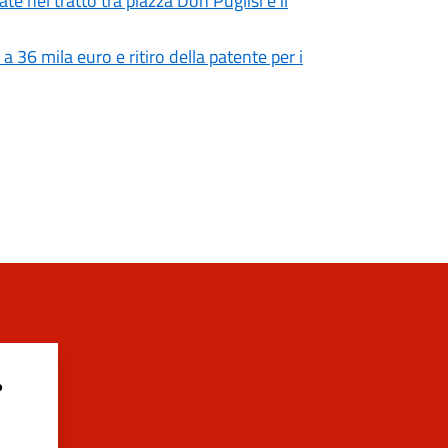
ate nel tratto tra piazza Don Puglisi e il
 a 36 mila euro e ritiro della patente per i
?