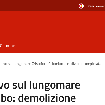
Carini welcome
il Comune
sivo sul lungomare Cristoforo Colombo: demolizione completata
vo sul lungomare
mbo: demolizione