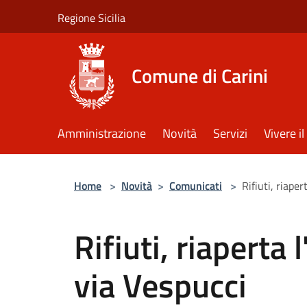
Salta al contenuto principale
Regione Sicilia
Comune di Carini
Amministrazione
Novità
Servizi
Vivere 
Home
>
Novità
>
Comunicati
>
Rifiuti, riaper
Rifiuti, riaperta 
via Vespucci