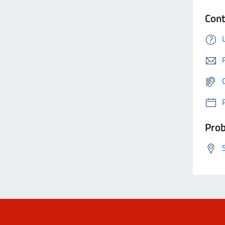
Cont
Prob