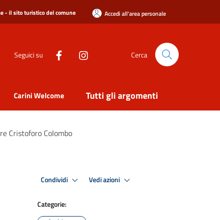
 - il sito turistico del comune
Accedi all'area personale
Seguici su
Cerca
Tutti gli argomenti
Carini Welcome
are Cristoforo Colombo
Condividi
Vedi azioni
Categorie: