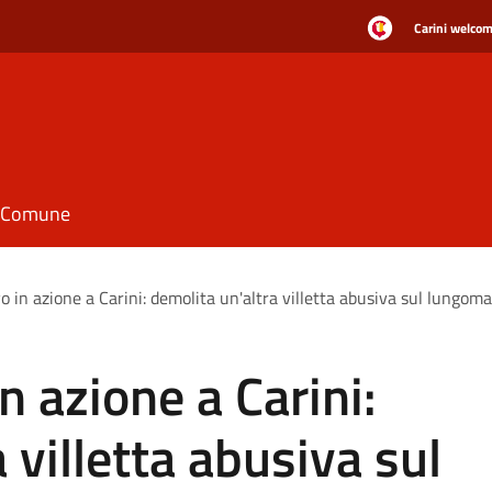
Carini welcome
il Comune
 in azione a Carini: demolita un'altra villetta abusiva sul lungom
n azione a Carini:
 villetta abusiva sul