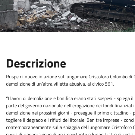
Descrizione
Ruspe di nuovo in azione sul lungomare Cristoforo Colombo di Ca
demolizione di un’altra villetta abusiva, al civico 561.
“I lavori di demolizione e bonifica erano stati sospesi - spiega i
parte del governo nazionale nell’erogazione dei fondi finanziati
demolizione nei prossimi giorni - prosegue il primo cittadino - 
togliere il degrado e i rifiuti del litorale. Ben tre imprese - c
contemporaneamente sulla spiaggia del lungomare Cristoforo 
opera di rigenerazione di un importante e lungo tratto di costa 