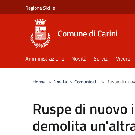
Salta al contenuto principale
Regione Sicilia
Comune di Carini
Amministrazione
Novità
Servizi
Vivere 
Home
>
Novità
>
Comunicati
>
Ruspe di nuovo
Ruspe di nuovo i
demolita un'altra