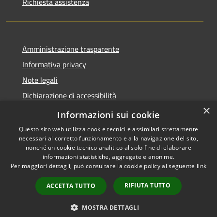
Richiesta assistenza
Amministrazione trasparente
Informativa privacy
Note legali
Dichiarazione di accessibilità
×
Privacy e protezione dei dati
Informazioni sui cookie
Questo sito web utilizza cookie tecnici e assimilati strettamente
necessari al corretto funzionamento e alla navigazione del sito,
nonché un cookie tecnico analitico al solo fine di elaborare
informazioni statistiche, aggregate e anonime.
RSS
Copyright © 2026 • Comune di
Per maggiori dettagli, può consultare la cookie policy al seguente
link
Accessibilità
Carini • Powered by
Privacy
Municipium
Accesso
•
RIFIUTA TUTTO
ACCETTA TUTTO
Cookie
redazione
Mappa del sito
MOSTRA DETTAGLI