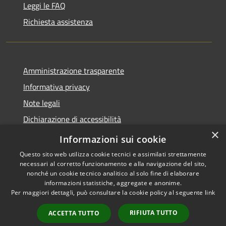
Leggi le FAQ
Richiesta assistenza
Amministrazione trasparente
Informativa privacy
Note legali
Dichiarazione di accessibilità
×
Privacy e protezione dei dati
Informazioni sui cookie
Questo sito web utilizza cookie tecnici e assimilati strettamente
necessari al corretto funzionamento e alla navigazione del sito,
nonché un cookie tecnico analitico al solo fine di elaborare
informazioni statistiche, aggregate e anonime.
RSS
Copyright © 2026 • Comune di
Per maggiori dettagli, può consultare la cookie policy al seguente
link
Accessibilità
Carini • Powered by
Privacy
Municipium
Accesso
•
RIFIUTA TUTTO
ACCETTA TUTTO
Cookie
redazione