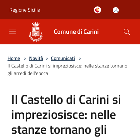
Salta al contenuto principale
Regione Sicilia
Comune di Carini
Home
>
Novità
>
Comunicati
>
Il Castello di Carini si impreziosisce: nelle stanze tornano
gli arredi dell'epoca
Il Castello di Carini si
impreziosisce: nelle
stanze tornano gli